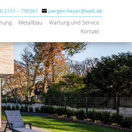
9) 2151 – 790361
juergen-heyer@web.de
chung
Metallbau
Wartung und Service
Kontakt