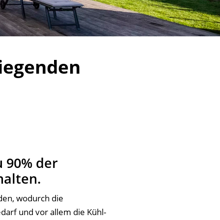
liegenden
u 90% der
halten.
rden, wodurch die
arf und vor allem die Kühl-